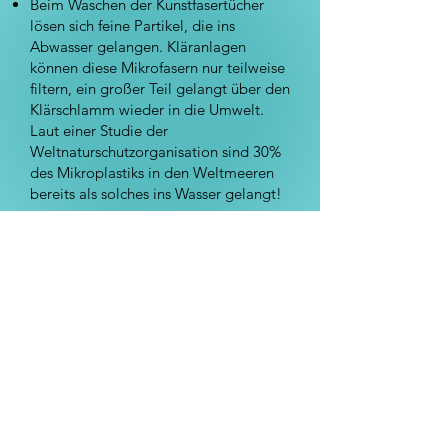
Beim Waschen der Kunstfasertücher
lösen sich feine Partikel, die ins
Abwasser gelangen. Kläranlagen
können diese Mikrofasern nur teilweise
filtern, ein großer Teil gelangt über den
Klärschlamm wieder in die Umwelt.
Laut einer Studie der
Weltnaturschutzorganisation sind 30%
des Mikroplastiks in den Weltmeeren
bereits als solches ins Wasser gelangt!
Und was machen wir nun mit unseren
bereits vorhandenen
Mikrofasertüchern?
Wir haben für Sie recherchiert (u.a. auf
utopia.de):
Es ist möglich, die Menge des
freigesetzten Mikroplastiks beim
Waschen zu reduzieren, indem solche
Textilien nur so oft wie nötig
gewaschen werden und auf
Weichspüler verzichtet wird.