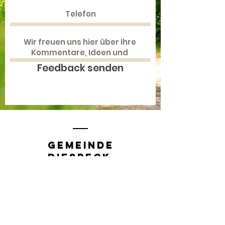
Feedback senden
Gemeinde
Diespeck
Rathausplatz 1
91456 Diespeck
​​Tel.:
+49 (0) 9161 888510
Fax.:
+49 (0) 9161 888527